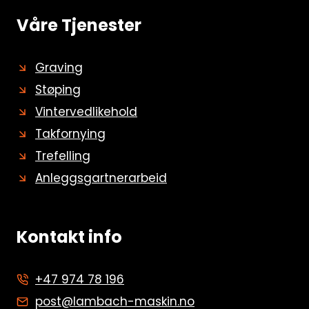
Våre Tjenester
Graving
Støping
Vintervedlikehold
Takfornying
Trefelling
Anleggsgartnerarbeid
Kontakt info
+47 974 78 196
post@lambach-maskin.no